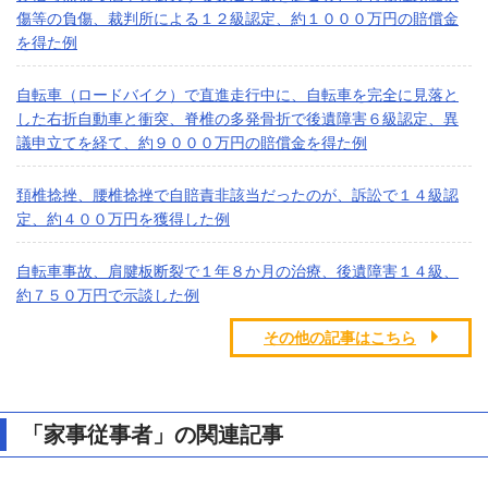
傷等の負傷、裁判所による１２級認定、約１０００万円の賠償金
を得た例
自転車（ロードバイク）で直進走行中に、自転車を完全に見落と
した右折自動車と衝突、脊椎の多発骨折で後遺障害６級認定、異
議申立てを経て、約９０００万円の賠償金を得た例
頚椎捻挫、腰椎捻挫で自賠責非該当だったのが、訴訟で１４級認
定、約４００万円を獲得した例
自転車事故、肩腱板断裂で１年８か月の治療、後遺障害１４級、
約７５０万円で示談した例
その他の記事はこちら
「家事従事者」の関連記事