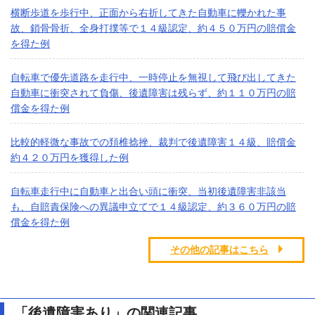
横断歩道を歩行中、正面から右折してきた自動車に轢かれた事
故、鎖骨骨折、全身打撲等で１４級認定、約４５０万円の賠償金
を得た例
自転車で優先道路を走行中、一時停止を無視して飛び出してきた
自動車に衝突されて負傷、後遺障害は残らず、約１１０万円の賠
償金を得た例
比較的軽微な事故での頚椎捻挫、裁判で後遺障害１４級、賠償金
約４２０万円を獲得した例
自転車走行中に自動車と出合い頭に衝突、当初後遺障害非該当
も、自賠責保険への異議申立てで１４級認定、約３６０万円の賠
償金を得た例
その他の記事はこちら
「後遺障害あり」の関連記事