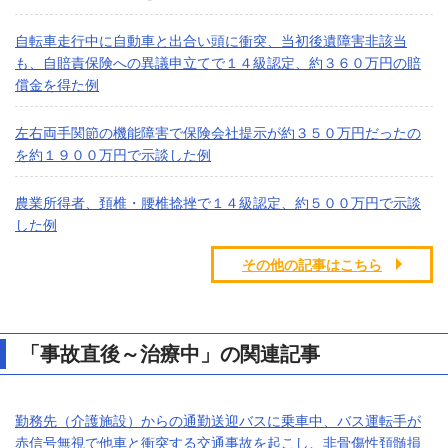
自転車走行中に自動車と出合い頭に衝突、当初後遺障害非該当
も、自賠責保険への異議申立てで１４級認定、約３６０万円の賠
償金を得た例
左右両手関節の機能障害で保険会社提示が約３５０万円だったの
を約１９００万円で示談した例
農業所得者、頚椎・腰椎捻挫で１４級認定、約５００万円で示談
した例
その他の記事はこちら
「事故直後～治療中」の関連記事
勤務先（介護施設）からの通勤送迎バスに乗車中、バス運転手が
赤信号無視で他車と衝突する交通事故を起こし、非骨傷性頚髄損