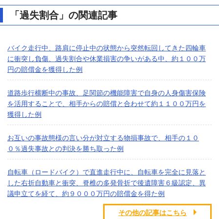
「過失割合」の関連記事
バイク走行中、路肩に停止中の状態から突然転回してきた四輪車
に衝突し負傷、過失割合や休業損害の争いがある中、約１００万
円の賠償金を獲得した例
道路歩行横断中の事故、足関節の機能障害で自身の人身傷害保険
を活用することで、相手からの賠償と合わせて約１１００万円を
獲得した例
お互いの事故態様の言い分が対立する物損事故で、相手の１０
０％過失事故との判決を勝ち取った例
自転車（ロードバイク）で直進走行中に、自転車を完全に見落と
した右折自動車と衝突、脊椎の多発骨折で後遺障害６級認定、異
議申立てを経て、約９０００万円の賠償金を得た例
その他の記事はこちら