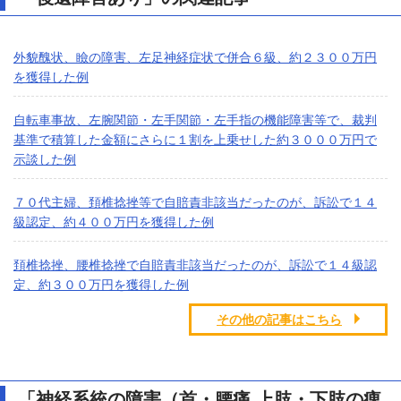
外貌醜状、瞼の障害、左足神経症状で併合６級、約２３００万円
を獲得した例
自転車事故、左腕関節・左手関節・左手指の機能障害等で、裁判
基準で積算した金額にさらに１割を上乗せした約３０００万円で
示談した例
７０代主婦、頚椎捻挫等で自賠責非該当だったのが、訴訟で１４
級認定、約４００万円を獲得した例
頚椎捻挫、腰椎捻挫で自賠責非該当だったのが、訴訟で１４級認
定、約３００万円を獲得した例
その他の記事はこちら
「神経系統の障害（首・腰痛,上肢・下肢の痺