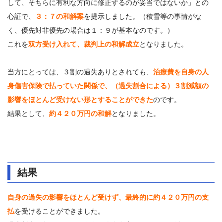
して、そちらに有利な方向に修正するのが妥当ではないか」との
心証で、
３：７の和解案
を提示しました。（積雪等の事情がな
く、優先対非優先の場合は１：９が基本なのです。）
これを
双方受け入れて、裁判上の和解成立
となりました。
当方にとっては、３割の過失ありとされても、
治療費を自身の人
身傷害保険で払っていた関係で、（過失割合による）３割減額の
影響をほとんど受けない形とすることができた
のです。
結果として、
約４２０万円の和解
となりました。
結果
自身の過失の影響をほとんど受けず、最終的に約４２０万円の支
払
を受けることができました。