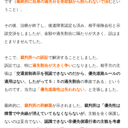
です（
最終的に自身の過失分を受取額から削られないで済む
とい
うこと）。
その後、治療が終了し、後遺障害認定も済み、相手保険会社と示
談交渉をしましたが、金額や過失割合に隔たりが大きく、話はま
とまりませんでした。
そこで、
裁判所への訴訟
で解決することとしました。
訴訟では、特に
過失割合が大きく争い
になりました。相手方の主
張は「
交通規制表示を視認できないのだから、優先道路ルールの
適用はない、したがって５：５の過失割合
の事故である」という
ものです。当方は「
優先道路性は失われない
」と主張しました。
最終的に、
裁判所の和解案
が示されました。
裁判所は「優先性は
積雪で中央線が消えていてもなくならないが、
主観を全く保護し
ないのは妥当でない。
認識できない非優先側通行者の主観を考慮