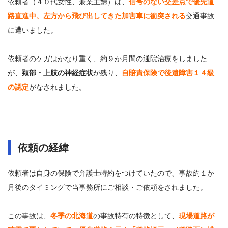
依頼者（４０代女性、兼業主婦）は、
信号のない交差点で優先道
路直進中、左方から飛び出してきた加害車に衝突される
交通事故
に遭いました。
依頼者のケガはかなり重く、約９か月間の通院治療をしました
が、
頚部・上肢の神経症状
が残り、
自賠責保険で後遺障害１４級
の認定
がなされました。
依頼の経緯
依頼者は自身の保険で弁護士特約をつけていたので、事故約１か
月後のタイミングで当事務所にご相談・ご依頼をされました。
この事故は、
冬季の北海道
の事故特有の特徴として、
現場道路が