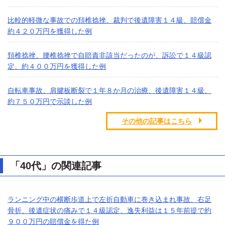
比較的軽微な事故での頚椎捻挫、裁判で後遺障害１４級、賠償金
約４２０万円を獲得した例
頚椎捻挫、腰椎捻挫で自賠責非該当だったのが、訴訟で１４級認
定、約４００万円を獲得した例
自転車事故、肩腱板断裂で１年８か月の治療、後遺障害１４級、
約７５０万円で示談した例
その他の記事はこちら
「40代」の関連記事
ランニング中の横断歩道上で左折自動車に巻き込まれ事故、右足
骨折、後遺症状の痛みで１４級認定、逸失利益は１５年前提で約
９００万円の賠償金を得た例