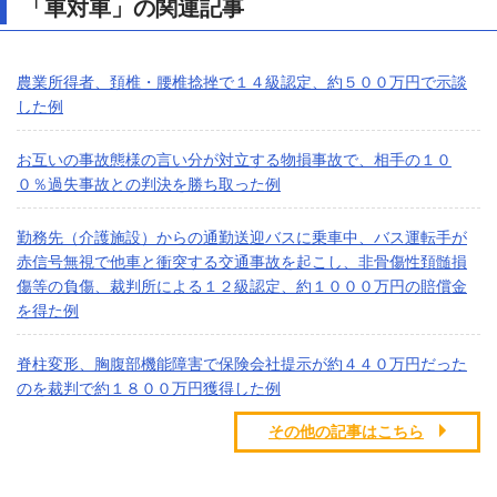
「車対車」の関連記事
農業所得者、頚椎・腰椎捻挫で１４級認定、約５００万円で示談
した例
お互いの事故態様の言い分が対立する物損事故で、相手の１０
０％過失事故との判決を勝ち取った例
勤務先（介護施設）からの通勤送迎バスに乗車中、バス運転手が
赤信号無視で他車と衝突する交通事故を起こし、非骨傷性頚髄損
傷等の負傷、裁判所による１２級認定、約１０００万円の賠償金
を得た例
脊柱変形、胸腹部機能障害で保険会社提示が約４４０万円だった
のを裁判で約１８００万円獲得した例
その他の記事はこちら